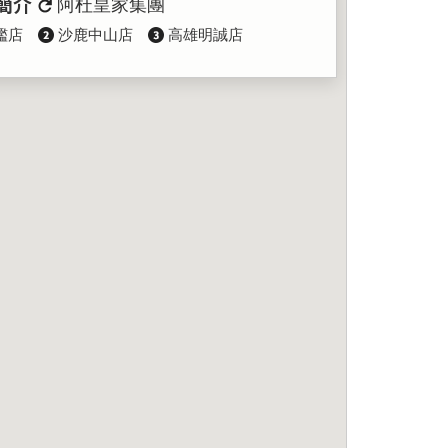
簡介
阿杜皇家集團
艦店
沙鹿中山店
高雄明誠店