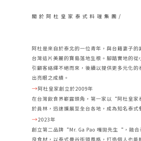
關於阿杜皇家泰式料理集團/
阿杜是來自於泰北的一位青年，與台籍妻子的
台灣這片美麗的寶島落地生根。腳踏實地的從
引顧客絡繹不絕而來，後續以提供更多元化的
出亮眼之成績。
→
阿杜皇家創立於2009年
在台灣飲食界嶄露頭角，第一家以“阿杜皇家
於員林，迅速擴展至全台各地，成為知名泰式
→
2023年
創立第二品牌“Mr. Ga Pao 嘎拋先生“，
良食材，以泰式曼谷街頭風格，打造個人也能