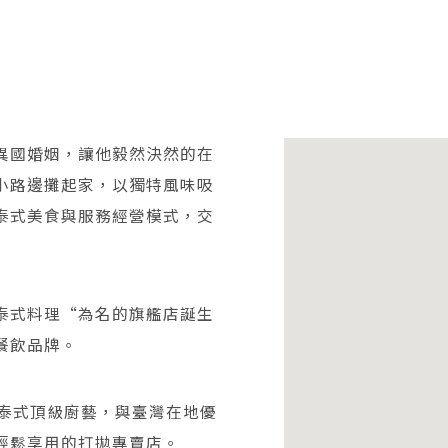
異國婚姻，讓他毅然決然的在
小路邊攤起家，以獨特風味吸
泰式美食與服務經營模式，交
泰式料理“為名的旗艦店誕生
餐飲品牌。
融合泰式頂級廚藝，與臺灣在地優
輕鬆享用的打拋專賣店。