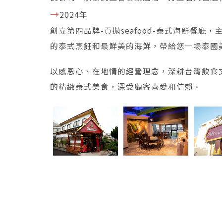
→
2024年
創立第四品牌-貢拋seafood-泰式海鮮餐廳
的泰式烹飪和最鮮美的海鮮，帶給您一場泰國
以感恩心、在地情的經營理念，深耕台灣飲食
的精緻泰式美食，深受顧客喜愛和信賴。