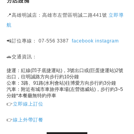
📍高雄明誠店：高雄市左營區明誠二路441號
立即導
航
📲訂位專線： 07-556 3387
facebook
instagram
🚗交通資訊：
捷運：紅線(凹子底捷運站)，3號出口或(巨蛋捷運站)2號
出口，往明誠路方向步行約10分鐘
公車：3路、91路(水利會站)往博愛方向步行約3分鐘
汽車：附近有城市車旅停車場(左營德威站)，步行約3~5
分鐘*本餐廳無特約停車
👉
立即線上訂位
👉
線上外帶訂餐